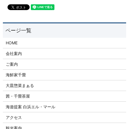
HOME
会社案内
ご案内
海鮮家千畳
大皿惣菜まぁる
茜・千畳茶屋
海遊提案 白浜エル・マール
アクセス
観光案内