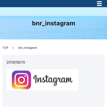
メ
bnr_instagram
TOP
bnr_instagram
2018/06/15