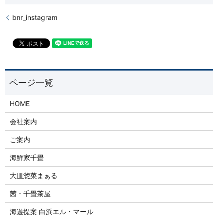
bnr_instagram
HOME
会社案内
ご案内
海鮮家千畳
大皿惣菜まぁる
茜・千畳茶屋
海遊提案 白浜エル・マール