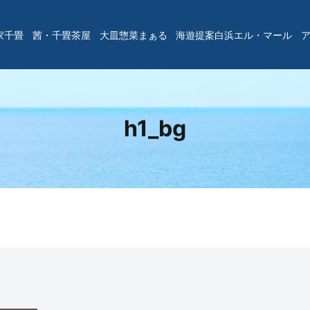
家千畳
茜・千畳茶屋
大皿惣菜まぁる
海遊提案白浜エル・マール
h1_bg