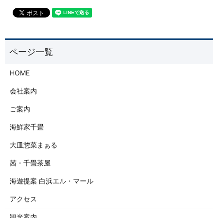
HOME
会社案内
ご案内
海鮮家千畳
大皿惣菜まぁる
茜・千畳茶屋
海遊提案 白浜エル・マール
アクセス
観光案内