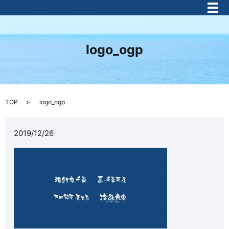
メ
logo_ogp
TOP
logo_ogp
2019/12/26