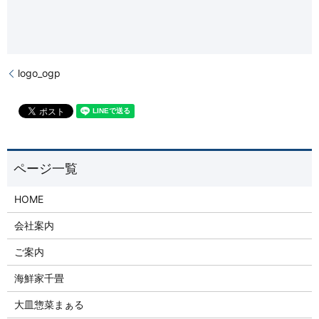
logo_ogp
HOME
会社案内
ご案内
海鮮家千畳
大皿惣菜まぁる