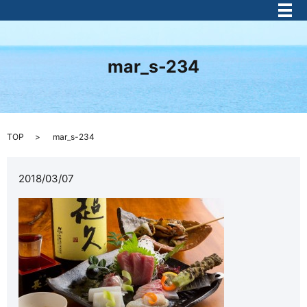
メ
mar_s-234
TOP
mar_s-234
2018/03/07