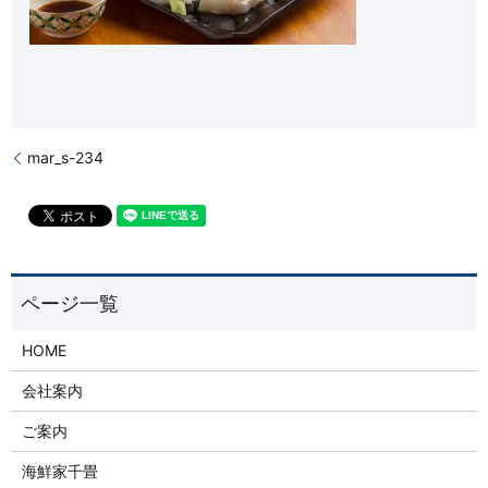
mar_s-234
HOME
会社案内
ご案内
海鮮家千畳