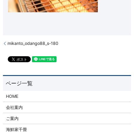
mikanto_odango88_s-180
HOME
会社案内
ご案内
海鮮家千畳