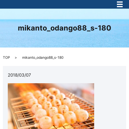
メ
mikanto_odango88_s-180
TOP
mikanto_odango88_s-180
2018/03/07