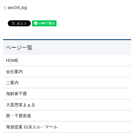
sec04_bg
HOME
会社案内
ご案内
海鮮家千畳
大皿惣菜まぁる
茜・千畳茶屋
海遊提案 白浜エル・マール