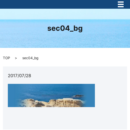
メ
sec04_bg
TOP
sec04_bg
2017/07/28